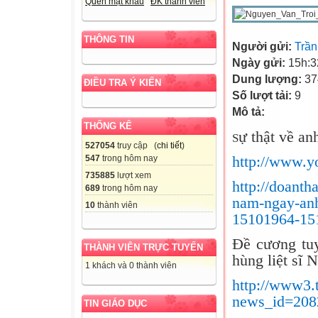
Quên mật khẩu
ĐK thành viên
THÔNG TIN
Người gửi:
Trần
Ngày gửi:
15h:3
Dung lượng:
37
ĐIỀU TRA Ý KIẾN
Số lượt tải:
9
Mô tả:
THỐNG KÊ
ự thật về 
S
527054
truy cập (
chi tiết
)
http://www.
547
trong hôm nay
735885
lượt xem
http://doant
689
trong hôm nay
nam-ngay-anh-
10
thành viên
15101964-151
Đề cương tu
THÀNH VIÊN TRỰC TUYẾN
hùng liệt si
1 khách và 0 thành viên
http://www3.
news_id=208
TIN GIÁO DỤC