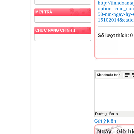
http://tinhdoant
option=com_cont
MỜI TRÀ
50-nm-ngay-hy-s
15102014&catid=
CHỨC NĂNG CHÍNH 1
Số lượt thích:
0
Kích thước font
Đường dẫn
:
p
Gửi ý kiến
Ngày - Giờ hi