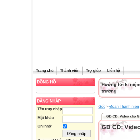
Trang chủ
Thành viên
Trợ giúp
Liên hệ
ĐỒNG HỒ
Hướng tới kỉ niệ
trường
ĐĂNG NHẬP
Gốc
>
Đoàn Thanh niên
Tên truy nhập
GD CD: Video clip GT 
Mật khẩu
GD CD: Video c
Ghi nhớ